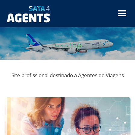
Passar
para
o
conteúdo
principal
Site profissional destinado a Agentes de Viagens