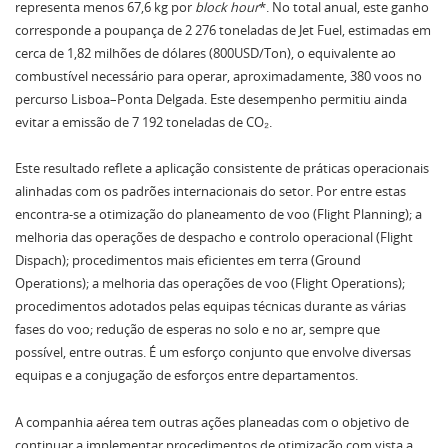
representa menos 67,6 kg por
block hour
*. No total anual, este ganho
corresponde a poupança de 2 276 toneladas de Jet Fuel, estimadas em
cerca de 1,82 milhões de dólares (800USD/Ton), o equivalente ao
combustível necessário para operar, aproximadamente, 380 voos no
percurso Lisboa–Ponta Delgada. Este desempenho permitiu ainda
evitar a emissão de 7 192 toneladas de CO₂.
Este resultado reflete a aplicação consistente de práticas operacionais
alinhadas com os padrões internacionais do setor. Por entre estas
encontra-se a otimização do planeamento de voo (Flight Planning); a
melhoria das operações de despacho e controlo operacional (Flight
Dispach); procedimentos mais eficientes em terra (Ground
Operations); a melhoria das operações de voo (Flight Operations);
procedimentos adotados pelas equipas técnicas durante as várias
fases do voo; redução de esperas no solo e no ar, sempre que
possível, entre outras. É um esforço conjunto que envolve diversas
equipas e a conjugação de esforços entre departamentos.
A companhia aérea tem outras ações planeadas com o objetivo de
continuar a implementar procedimentos de otimização com vista a